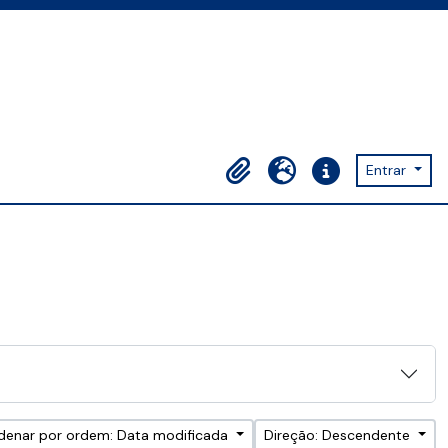
Entrar
Área de transferência
Idioma
Ligações rápidas
denar por ordem: Data modificada
Direção: Descendente