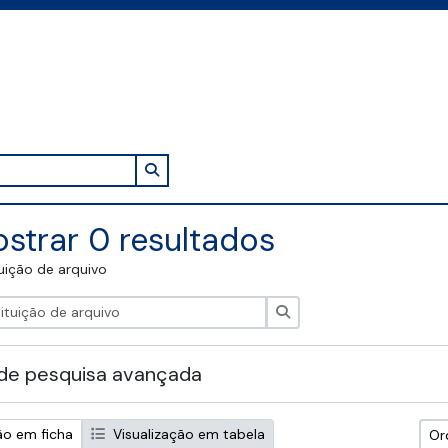
Search in browse page
strar 0 resultados
tuição de arquivo
Pesquisar
de pesquisa avançada
ão em ficha
Visualização em tabela
Or