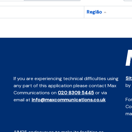
Região
Si
If you are experiencing technical difficulties using
by
any part of this application please contact Max
Communications on
020 8309 5445
or via
For
email at
info@maxcommunications.co.uk
Co
mai