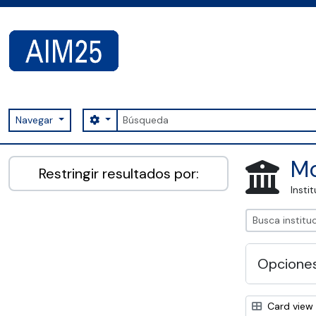
Skip to main content
Búsqueda
Search options
Navegar
AIM25 - AtoM 2.8.2
Mo
Restringir resultados por:
Insti
Opcione
Card view