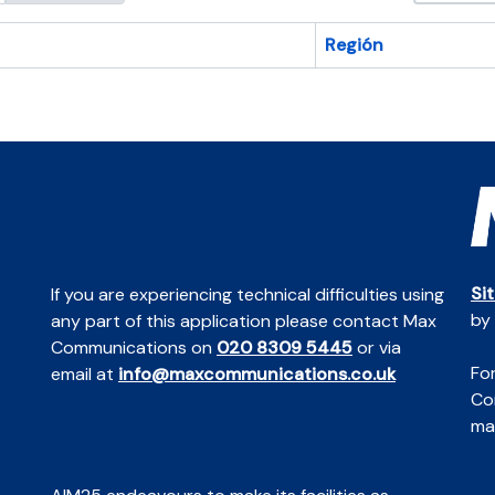
Región
Si
If you are experiencing technical difficulties using
by
any part of this application please contact Max
Communications on
020 8309 5445
or via
For
email at
info@maxcommunications.co.uk
Co
mai