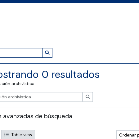
Search in browse page
strando 0 resultados
tución archivística
Búsqueda
s avanzadas de búsqueda
Table view
Ordenar 